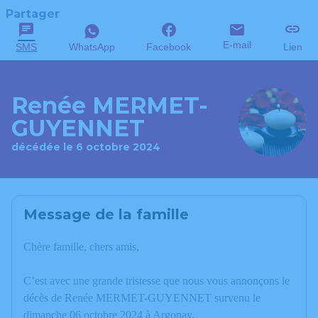
Partager
E-mail
SMS
WhatsApp
Facebook
Lien
Renée MERMET-
GUYENNET
décédée le 6 octobre 2024
Message de la famille
Chère famille, chers amis,
C’est avec une grande tristesse que nous vous annonçons le
décès de Renée MERMET-GUYENNET survenu le
dimanche 06 octobre 2024 à Argonay.