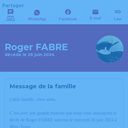
Partager
E-mail
SMS
WhatsApp
Facebook
Lien
Roger FABRE
décédé le 26 juin 2024
Message de la famille
Chère famille, chers amis,
C’est avec une grande tristesse que nous vous annonçons le
décès de Roger FABRE survenu le mercredi 26 juin 2024 à
Metz-Tessy.