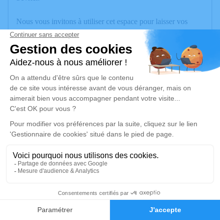
Nous vous invitons à utiliser cet espace pour laisser vos
condoléances, partager des photos souvenirs, une anecdote
ou exprimer vos pensées à travers des poèmes ou des textes.
Cet endroit est un lieu d'expression dédié à honorer la
mémoire de Roland POLI.
Je rends hommage
Cérémonie
mercredi 13 mai 2026 à 12h00
Crématorium 1 Rue du cimetière des îles
74000 Annecy
47
Je rends hommage
Faire-part
Hommages
Déroulé des obsèques