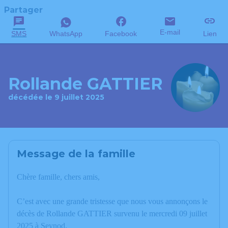
Partager
E-mail
SMS
WhatsApp
Facebook
Lien
Rollande GATTIER
décédée le 9 juillet 2025
Message de la famille
Chère famille, chers amis,
C’est avec une grande tristesse que nous vous annonçons le
décès de Rollande GATTIER survenu le mercredi 09 juillet
2025 à Seynod.