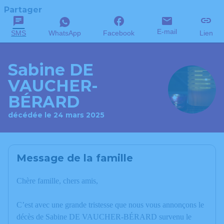
Partager
E-mail
SMS
WhatsApp
Facebook
Lien
Sabine DE
VAUCHER-
BÉRARD
décédée le 24 mars 2025
Message de la famille
Chère famille, chers amis,
C’est avec une grande tristesse que nous vous annonçons le
décès de Sabine DE VAUCHER-BÉRARD survenu le