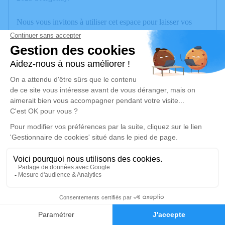
Nous vous invitons à utiliser cet espace pour laisser vos
condoléances, partager des photos souvenirs, une anecdote
ou exprimer vos pensées à travers des poèmes ou des textes.
Cet endroit est un lieu d'expression dédié à honorer la
mémoire de Settimio SERAFINI.
Un service de plantation d’arbre hommage est
disponible ici
.
Je rends hommage
Cérémonie
jeudi 10 avril 2025 à 10h00
Eglise de l'Annonciation
20
74960 Cran Gevrier
Faire-part
Hommages