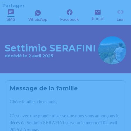
Partager
E-mail
SMS
WhatsApp
Facebook
Lien
Settimio SERAFINI
décédé le 2 avril 2025
Message de la famille
Chère famille, chers amis,
C’est avec une grande tristesse que nous vous annonçons le
décès de Settimio SERAFINI survenu le mercredi 02 avril
2025 à Argonay.