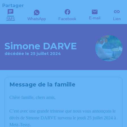
Partager
E-mail
SMS
WhatsApp
Facebook
Lien
Simone DARVE
décédée le 25 juillet 2024
Message de la famille
Chère famille, chers amis,
C’est avec une grande tristesse que nous vous annonçons le
décès de Simone DARVE survenu le jeudi 25 juillet 2024 à
Metz-Tessy.