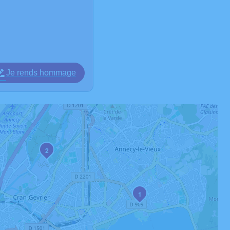
Je rends hommage
2
1