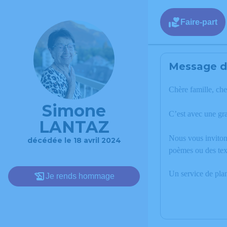
Faire-part
Message de
Chère famille, che
Simone
C’est avec une gr
LANTAZ
Nous vous invitons
décédée le 18 avril 2024
poèmes ou des tex
Un service de pla
Je rends hommage