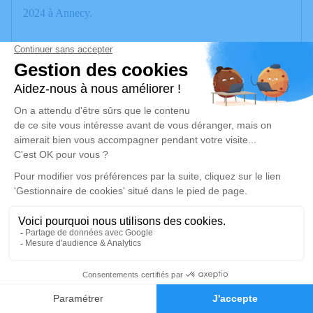
2024 à Annecy.
Nous vous invitons à utiliser cet espace pour laisser vos
condoléances, partager des photos souvenirs, une anecdote
ou exprimer vos pensées à travers des poèmes ou des textes.
Cet endroit est un lieu d'expression dédié à honorer la
mémoire de Simonne HÜPPI.
Je rends hommage
Cérémonie
vendredi 06 décembre 2024 à 10h30
Eglise Saint-Christophe 22, Chemin des
Pressouds
74370 Argonay
6
Faire-part
Hommages
Je rends hommage