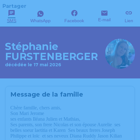
Partager
E-mail
SMS
WhatsApp
Facebook
Lien
Stéphanie
FURSTENBERGER
décédée le 17 mai 2026
Message de la famille
Chère famille, chers amis,
Son Mari Jerome
ses enfants Iléana Julien et Mathias,
Ses parents, son frere Nicolas et son épouse Aurelie ses
belles soeur laetitia et Karen Ses beaux freres Joseph
Philippe et loïc et ses neveux Diana Ruddy Jason Kilian