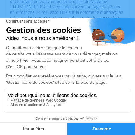
ont le regret de vous annoncer le décès de Madame
FURSTENBERGER stéphanie survenu à l’age de 43 ans
un dimanche 17 mai ensoleillé sur la commune d’annecy au
soins palliatifs après un long combat contre le cancer s’est
endormi paisiblement
nos remerciements vont a Monsieur ALEM mohamed
infirmier Libéral et tout les soignants de l’unité de soins de
palliatifs qui ont su l’accompagner avec dignité et sans
souffrance pour ce dernier voyage.
La cérémonie se déroulera le vendredi 22 mai 2026 à 10h00
à l’adresse suivante : Eglise de Bonneville - 74130
Bonneville.
Nous vous invitons à utiliser cet espace pour laisser vos
condoléances, partager des photos souvenirs, une anecdote
ou exprimer vos pensée
Un service de plantation d’arbre hommage est
disponible ici
.
19
Je rends hommage
Faire-part
Hommages