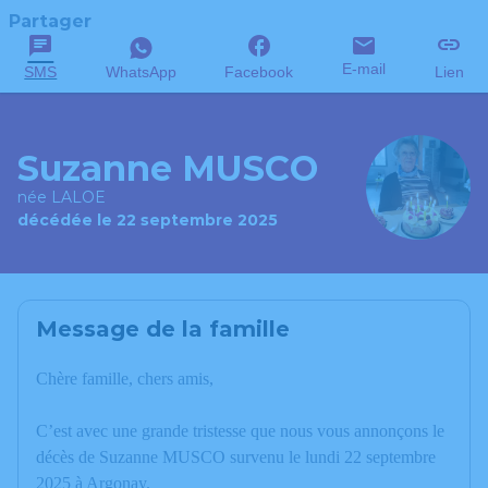
Partager
E-mail
SMS
WhatsApp
Facebook
Lien
Suzanne MUSCO
née LALOE
décédée le 22 septembre 2025
Message de la famille
Chère famille, chers amis,
C’est avec une grande tristesse que nous vous annonçons le
décès de Suzanne MUSCO survenu le lundi 22 septembre
2025 à Argonay.