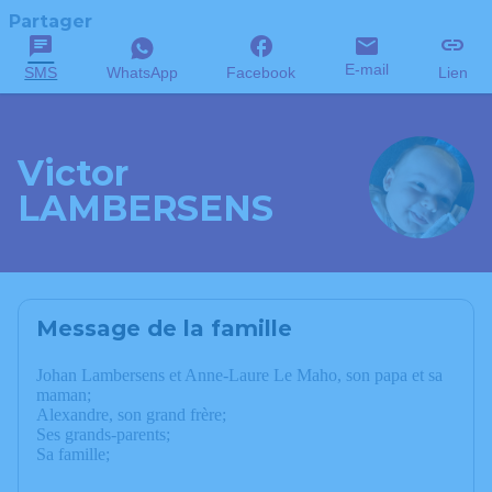
Partager
E-mail
SMS
WhatsApp
Facebook
Lien
Victor
LAMBERSENS
Message de la famille
Johan Lambersens et Anne-Laure Le Maho, son papa et sa
maman;
Alexandre, son grand frère;
Ses grands-parents;
Sa famille;