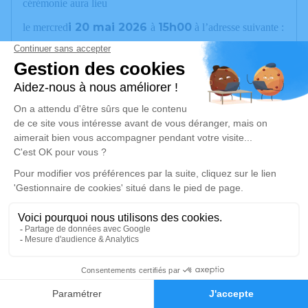
cérémonie aura lieu
i 20 mai 2026
15h00
le
mercred
à
à l’adresse suivante :
Cimetière des îles
— 74000 Annecy
Cet espace est le vôtre. Nous vous invitons avec joie à le
faire vivre en partagent vos plus belles anecdotes, des photos
souvenirs éclatantes de rire, ou quelques mots doux.
Transformons cet endroit en un magnifique recueil de
moments partagés, à l'image de la vie de Victor !
Un service de plantation d’arbre hommage est
disponible ici
.
Je rends hommage
Cérémonie
6
mercredi 20 mai 2026 à 15h00
Cimetière des îles
Faire-part
Hommages
74000 Annecy