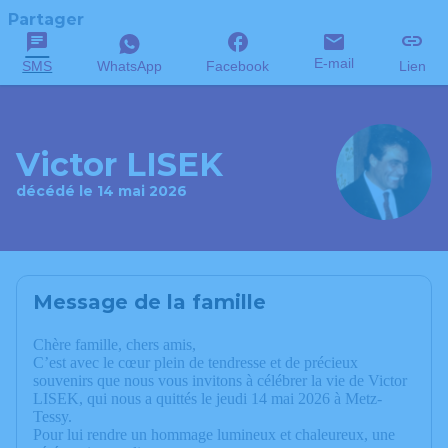
Partager
E-mail
SMS
WhatsApp
Facebook
Lien
Victor LISEK
décédé le 14 mai 2026
Message de la famille
Chère famille, chers amis,
C’est avec le cœur plein de tendresse et de précieux
souvenirs que nous vous invitons à célébrer la vie de Victor
LISEK, qui nous a quittés le jeudi 14 mai 2026 à Metz-
Tessy.
Pour lui rendre un hommage lumineux et chaleureux, une