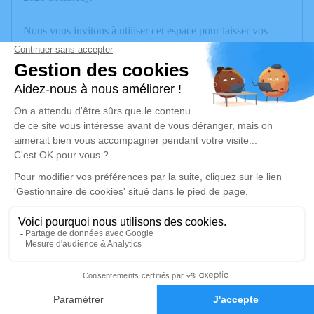
Nous vous invitons à utiliser cet espace pour laisser vos
condoléances, partager des photos souvenirs, une anecdote
ou exprimer vos pensées à travers des poèmes ou des textes.
Cet endroit est un lieu d'expression dédié à honorer la
mémoire de Xavier MARTIN.
Je rends hommage
Cérémonie
jeudi 06 février 2025 à 13h15
Crématroium 5 Chemin des Vignes
74330 La Balme de Sillingy
3
Je rends hommage
Faire-part
Hommages
Déroulé des obsèques