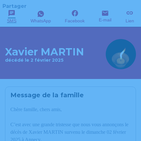
Partager
E-mail
SMS
WhatsApp
Facebook
Lien
Xavier MARTIN
décédé le 2 février 2025
Message de la famille
Chère famille, chers amis,
C’est avec une grande tristesse que nous vous annonçons le
décès de Xavier MARTIN survenu le dimanche 02 février
2025 à Annecy.