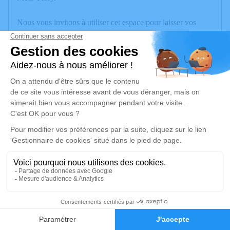
Nous vous invitons à utiliser cet espace pour laisser vos
condoléances, partager des photos souvenirs, une anecdote
ou exprimer vos pensées à travers des poèmes ou des textes.
Cet endroit est un lieu d'expression dédié à honorer la
mémoire d’Yves BODIN.
Un service de plantation d’arbre hommage est
disponible ici
.
Je rends hommage
Cérémonie
mardi 26 mai 2026 à 14h30
Eglise de la Balme de Sillingy
3
74330 La Balme de Sillingy
Faire-part
Hommages