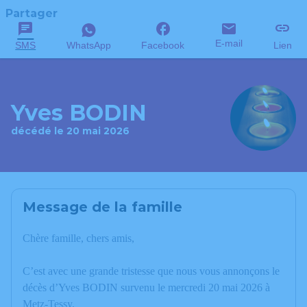
Partager
E-mail
SMS
WhatsApp
Facebook
Lien
Yves BODIN
décédé le 20 mai 2026
Message de la famille
Chère famille, chers amis,
C’est avec une grande tristesse que nous vous annonçons le
décès d’Yves BODIN survenu le mercredi 20 mai 2026 à
Metz-Tessy.