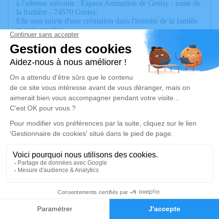
à l'adresse suivante : Espace Animation de Groisy - route de
la fruitière - 74570 Groisy.
Elle sera suivie d'une crémation dans l'intimité de la famille
et amis proches.
Yves aimait les fleurs simples, naturelles. (pas de plaques ni
couronnes ou gerbes s'il vous plaît)
Un service de plantation d’arbre hommage est
disponible ici
.
Je rends hommage
Déroulé des obsèques
Les informations sur la cérémonie seront bientôt
disponibles.
Activez une alerte si vous souhaitez être prévenu dès que
ces informations seront disponibles.
30
Recevoir une alerte par e-mail*
Faire-part
Hommages