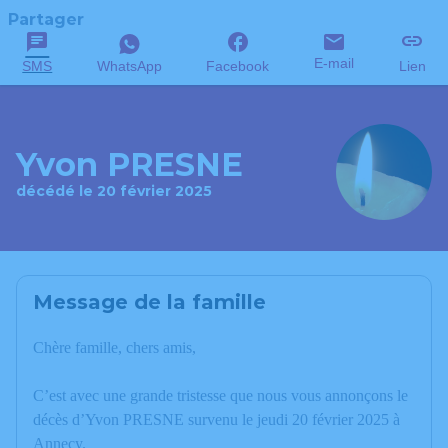
Partager
E-mail
SMS
WhatsApp
Facebook
Lien
Yvon PRESNE
décédé le 20 février 2025
Message de la famille
Chère famille, chers amis,
C’est avec une grande tristesse que nous vous annonçons le
décès d’Yvon PRESNE survenu le jeudi 20 février 2025 à
Annecy.