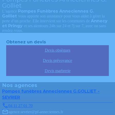
Golliet
Pompes Funèbres Anneciennes G.
L’agence
Golliet
vous apporte son assistance pour vous aider à gérer la
Annecy
perte d’un proche. Elle intervient sur les communes de
et Pringy
et ses alentours 24h sur 24 et 7j sur 7, avec ou sans
rendez-vous.
Obtenez un devis
Devis obsèques
Devis prévoyance
Devis marbrerie
Nos agences
Pompes funèbres Anneciennes G.GOLLIET -
SEVRIER
04 11 27 01 70
agence.sevrier@pf-anneciennes.fr