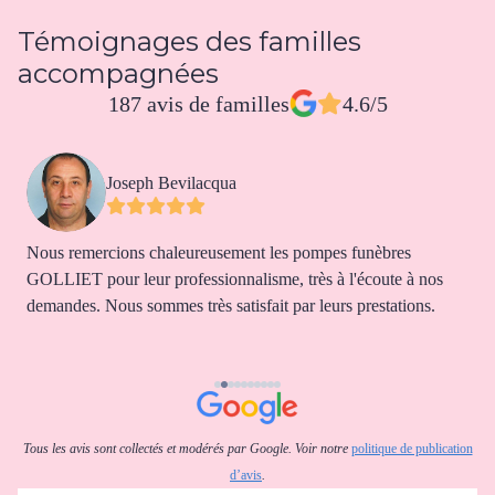
Témoignages des familles
accompagnées
187 avis de familles
4.6/5
Joseph Bevilacqua
Nous remercions chaleureusement les pompes funèbres
V
-
GOLLIET pour leur professionnalisme, très à l'écoute à nos
t
demandes. Nous sommes très satisfait par leurs prestations.
s
p
d
d
d
Tous les avis sont collectés et modérés par Google. Voir notre
politique de publication
d’avis
.