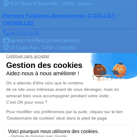
3621 Route d'Albertville - 74320 - Sevrier
Pompes funèbres Anneciennes G.GOLLIET -
CRUSEILLES
04 74 10 10 29
agence.cruseilles@pf-anneciennes.fr
28 Grand Rue - 74350 - Cruseilles
Pompes Funèbres Anneciennes G.GOLLIET -
PRINGY
04 50 09 02 44
agence.pringy@pf-anneciennes.fr
321 Route d'Annecy - 74370 - Pringy
4.8/5 - 36 avis
Pompes Funèbres Anneciennes G.GOLLIET -
ANNECY
04 50 52 91 04
agence.annecy@pf-anneciennes.fr