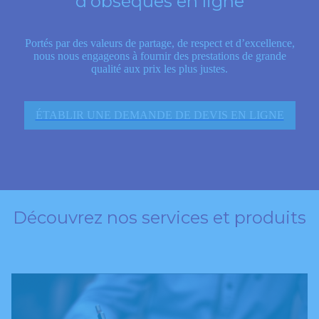
d'obsèques en ligne
Portés par des valeurs de partage, de respect et d’excellence,
nous nous engageons à fournir des prestations de grande
qualité aux prix les plus justes.
ÉTABLIR UNE DEMANDE DE DEVIS EN LIGNE
Découvrez nos services et produits