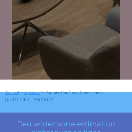
Accueil
>
Agences
>
Pompes Funèbres Anneciennes
G.GOLLIET - ANNECY
Demandez votre estimation