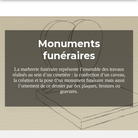
Aller
au
NOS SERVICES
contenu
NOS AGENCES
ORGANISER DES OBSÈQUES
CHAMBRES FUNERAIRES
POMPES FUNEBRES ANNECIENNES G.GOLLIET – ANNECY
PRÉVOIR SES OBSÈQUES
Monuments
ESPACES HOMMAGES
funéraires
CHAMBRE FUNÉRAIRE G.GOLLIET – SAINT-JORIOZ
POMPES FUNEBRES ANNECIENNES G.GOLLIET –PRINGY
MONUMENTS FUNÉRAIRES
ESPACE FAMILLE
CHAMBRE FUNÉRAIRE G.GOLLIET – ARGONAY
POMPES FUNEBRES ANNECIENNES G.GOLLIET – CRUSEILLES
La marbrerie funéraire représente l’ensemble des travaux
SERVICES AUX FAMILLES
NOTRE HISTOIRE
réalisés au sein d’un cimetière : la confection d’un caveau,
la création et la pose d’un monument funéraire mais aussi
CONFIGURATEUR DE MONUMENTS
POMPES FUNEBRES ANNECIENNES G.GOLLIET –SEVRIER
l’ornement de ce dernier par des plaques, bronzes ou
gravures.