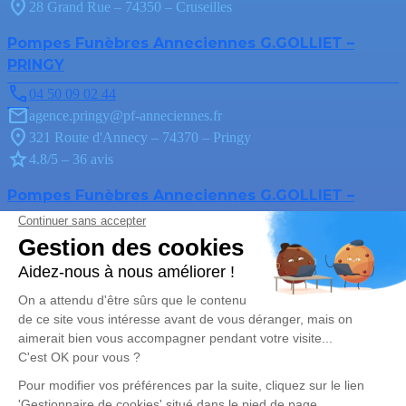
28 Grand Rue – 74350 – Cruseilles
Pompes Funèbres Anneciennes G.GOLLIET –
PRINGY
04 50 09 02 44
agence.pringy@pf-anneciennes.fr
321 Route d'Annecy – 74370 – Pringy
4.8/5 – 36 avis
Pompes Funèbres Anneciennes G.GOLLIET –
ANNECY
04 50 52 91 04
agence.annecy@pf-anneciennes.fr
3, Avenue du Parmelan – 74000 – Annecy
4.6/5 – 187 avis
Nos Services
Liens utiles
Organiser des obsèques
Avis de décès
Monuments funéraires
Demande de rendez-vous en
agence