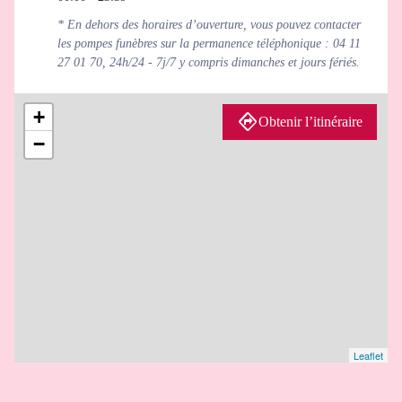
* En dehors des horaires d’ouverture, vous pouvez contacter
les pompes funèbres sur la permanence téléphonique : 04 11
27 01 70, 24h/24 - 7j/7 y compris dimanches et jours fériés.
+
Obtenir l’itinéraire
−
Leaflet