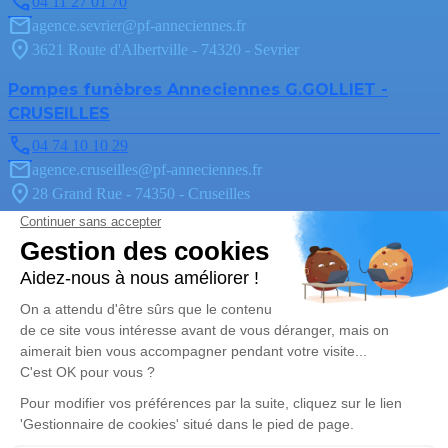
04 11 27 01 70
agence.sevrier@pf-anneciennes.fr
3621 Route d'Albertville - 74320 - Sevrier
Pompes funèbres Anneciennes G.GOLLIET -
CRUSEILLES
04 74 10 10 29
agence.cruseilles@pf-anneciennes.fr
28 Grand Rue - 74350 - Cruseilles
Pompes Funèbres Anneciennes G.GOLLIET -
PRINGY
04 50 09 02 44
agence.pringy@pf-anneciennes.fr
321 Route d'Annecy - 74370 - Pringy
4.8/5 - 36 avis
Pompes Funèbres Anneciennes G.GOLLIET -
ANNECY