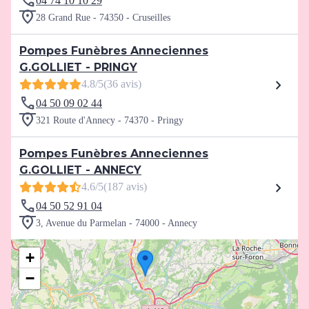
04 74 10 10 29
28 Grand Rue - 74350 - Cruseilles
Pompes Funèbres Anneciennes
G.GOLLIET - PRINGY
4.8/5
(36 avis)
04 50 09 02 44
321 Route d'Annecy - 74370 - Pringy
Pompes Funèbres Anneciennes
G.GOLLIET - ANNECY
4.6/5
(187 avis)
04 50 52 91 04
3, Avenue du Parmelan - 74000 - Annecy
+
−