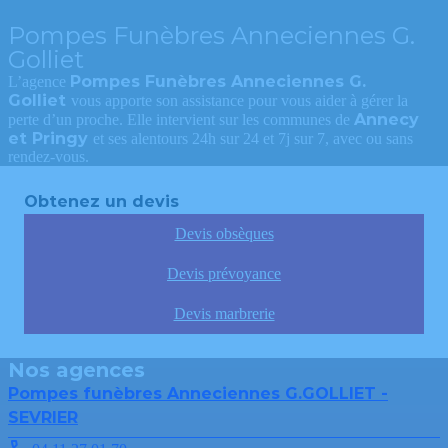
Pompes Funèbres Anneciennes G.
Golliet
Pompes Funèbres Anneciennes G.
L’agence
Golliet
vous apporte son assistance pour vous aider à gérer la
Annecy
perte d’un proche. Elle intervient sur les communes de
et Pringy
et ses alentours 24h sur 24 et 7j sur 7, avec ou sans
rendez-vous.
Obtenez un devis
Devis obsèques
Devis prévoyance
Devis marbrerie
Nos agences
Pompes funèbres Anneciennes G.GOLLIET -
SEVRIER