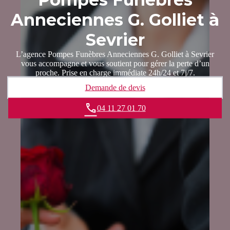
Anneciennes G. Golliet à
Sevrier
L’agence Pompes Funèbres Anneciennes G. Golliet à Sevrier
vous accompagne et vous soutient pour gérer la perte d’un
proche. Prise en charge immédiate 24h/24 et 7j/7.
Demande de devis
04 11 27 01 70