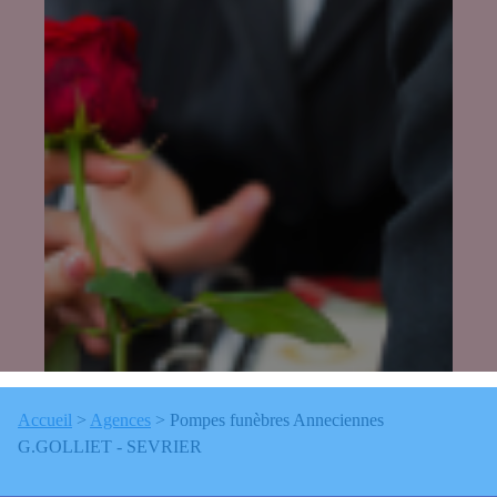
Accueil
>
Agences
>
Pompes funèbres Anneciennes
G.GOLLIET - SEVRIER