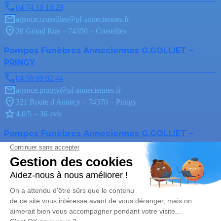
04 74 10 10 29
agence.cruseilles@pf-anneciennes.fr
28 Grand Rue – 74350 – Cruseilles
Pompes Funèbres Anneciennes G.GOLLIET –
PRINGY
04 50 09 02 44
agence.pringy@pf-anneciennes.fr
321 Route d'Annecy – 74370 – Pringy
4.8/5 – 36 avis
Pompes Funèbres Anneciennes G.GOLLIET –
ANNECY
04 50 52 91 04
agence.annecy@pf-anneciennes.fr
3, Avenue du Parmelan – 74000 – Annecy
4.6/5 – 187 avis
Nos Services
Liens utiles
Organiser des obsèques
Avis de décès