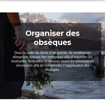
Aller
au
NOS SERVICES
contenu
NOS AGENCES
ORGANISER DES OBSÈQUES
CHAMBRES FUNERAIRES
POMPES FUNEBRES ANNECIENNES G.GOLLIET – ANNECY
PRÉVOIR SES OBSÈQUES
Organiser des
ESPACES HOMMAGES
obsèques
CHAMBRE FUNÉRAIRE G.GOLLIET – SAINT-JORIOZ
POMPES FUNEBRES ANNECIENNES G.GOLLIET –PRINGY
MONUMENTS FUNÉRAIRES
ESPACE FAMILLE
CHAMBRE FUNÉRAIRE G.GOLLIET – ARGONAY
POMPES FUNEBRES ANNECIENNES G.GOLLIET – CRUSEILLES
Dans le cadre du décès d’un proche, de nombreuses
SERVICES AUX FAMILLES
NOTRE HISTOIRE
démarches doivent être entreprises afin d’organiser les
funérailles. Retrouvez ci-dessous toutes les informations
CONFIGURATEUR DE MONUMENTS
POMPES FUNEBRES ANNECIENNES G.GOLLIET –SEVRIER
nécessaires afin de comprendre l’organisation des
obsèques.