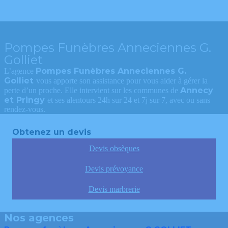
Pompes Funèbres Anneciennes G.
Golliet
Pompes Funèbres Anneciennes G.
L’agence
Golliet
vous apporte son assistance pour vous aider à gérer la
Annecy
perte d’un proche. Elle intervient sur les communes de
et Pringy
et ses alentours 24h sur 24 et 7j sur 7, avec ou sans
rendez-vous.
Obtenez un devis
Devis obsèques
Devis prévoyance
Devis marbrerie
Nos agences