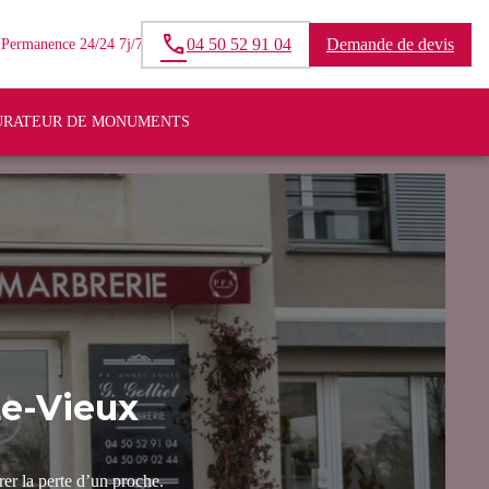
04 50 52 91 04
Demande de devis
Permanence 24/24 7j/7
URATEUR DE MONUMENTS
e-Vieux
r la perte d’un proche.