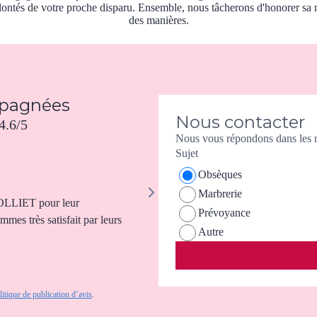
ontés de votre proche disparu. Ensemble, nous tâcherons d'honorer sa 
des manières.
mpagnées
Nous contacter
4.6/5
Nous vous répondons dans les me
Sujet
Fabrice PREZZO
Obsèques
Marbrerie
GOLLIET pour leur
Vous nous avez accompagné dans la d
Prévoyance
mes très satisfait par leurs
chaque personne qui ont contribué à la sé
Autre
toujours présents et accompagnants . 
professionnelle, et vous nous avez vrai
traverser ce moment douloureux. Un m
litique de publication d’avis
.