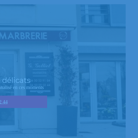
délicats
nnalisé en ces moments
2 44